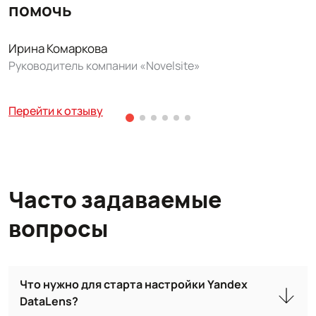
помочь
Р
П
Ирина Комаркова
Руководитель компании «Novelsite»
Перейти к отзыву
Часто задаваемые
вопросы
Что нужно для старта настройки Yandex
DataLens?