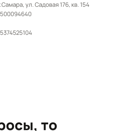
Самара, ул. Садовая 176, кв. 154
1500094640
45374525104
росы, то