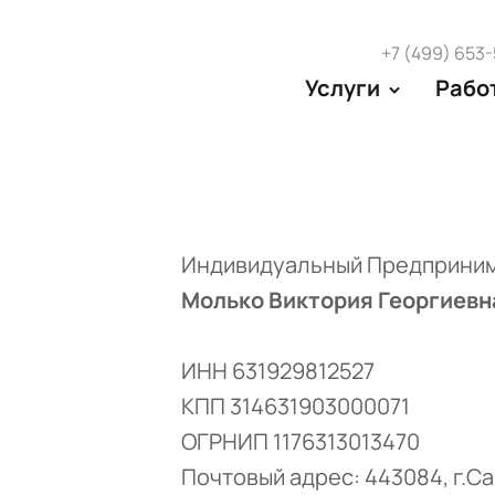
+7 (499) 653
Услуги
Рабо
Индивидуальный Предприни
Молько Виктория Георгиевн
ИНН 631929812527
КПП 314631903000071
ОГРНИП 1176313013470
Почтовый адрес: 443084, г.Са