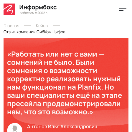
Главная
Кейсы
Отзыв компании СибКом Цифра
«Работать или нет с вами —
сомнений не было. Были
сомнения о возможности
корректно реализовать нужный
нам функционал на Planfix. Но
ваши специалисты ещё на этапе
пресейла продемонстрировали
нам, что это возможно.»
Антонов Илья Александрович