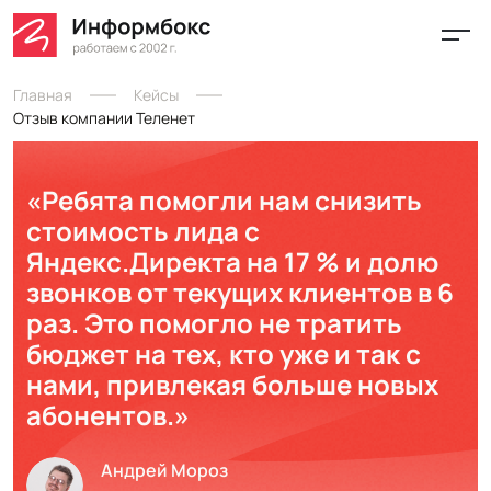
Главная
Кейсы
Отзыв компании Теленет
«Ребята помогли нам снизить
стоимость лида с
Яндекс.Директа на 17 % и долю
звонков от текущих клиентов в 6
раз. Это помогло не тратить
бюджет на тех, кто уже и так с
нами, привлекая больше новых
абонентов.»
Андрей Мороз